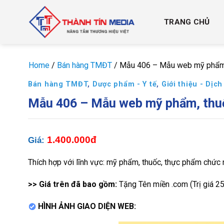
Chuyển
đến
TRANG CHỦ
nội
dung
Home
/
Bán hàng TMĐT
/
Mẫu 406 – Mẫu web mỹ phẩm, 
Bán hàng TMĐT
,
Dược phẩm - Y tế
,
Giới thiệu - Dịch
Mẫu 406 – Mẫu web mỹ phẩm, thuố
1.400.000đ
Giá:
Thích hợp với lĩnh vực: mỹ phẩm, thuốc, thực phẩm chức 
>> Giá trên đã bao gồm:
Tặng Tên miền .com (Trị giá 25
HÌNH ẢNH GIAO DIỆN WEB: