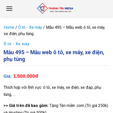
Chuyển
đến
nội
dung
Home
/
Ô tô - Xe máy
/
Mẫu 495 – Mẫu web ô tô, xe máy,
xe điện, phụ tùng
Ô tô - Xe máy
Mẫu 495 – Mẫu web ô tô, xe máy, xe điện,
phụ tùng
1.500.000đ
Giá:
Thích hợp với lĩnh vực: ô tô, xe máy, xe điện, xe đạp, phụ
tùng, …
>> Giá trên đã bao gồm:
Tặng Tên miền .com (Trị giá 250k)
và Hosting (Trị giá 500k)